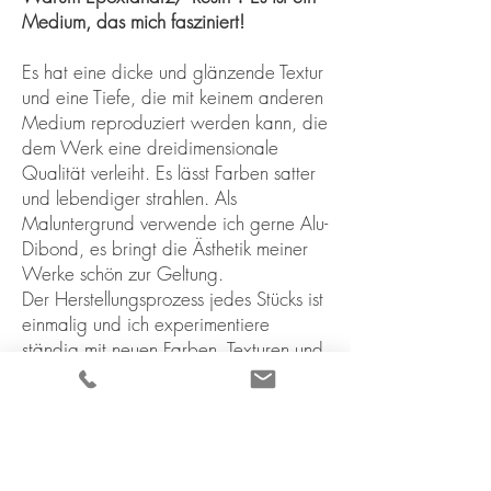
Medium, das mich fasziniert!
Es hat eine dicke und glänzende Textur
und eine Tiefe, die mit keinem anderen
Medium reproduziert werden kann, die
dem Werk eine dreidimensionale
Qualität verleiht. Es lässt Farben satter
und lebendiger strahlen. Als
Maluntergrund verwende ich gerne Alu-
Dibond, es bringt die Ästhetik meiner
Werke schön zur Geltung.
Der Herstellungsprozess jedes Stücks ist
einmalig und ich experimentiere
ständig mit neuen Farben, Texturen und
Techniken, um die Grenzen des
Möglichen zu verschieben.
Epoxidharz/Resin entwickelt in seiner
Trocknungsphase ein einzigartiges