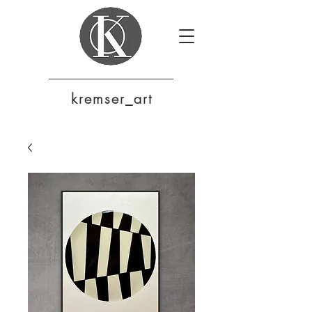
krem
ser_art