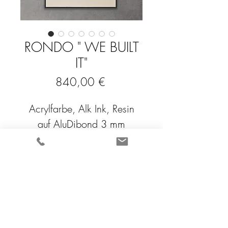
RONDO " WE BUILT
IT"
Preis
840,00 €
Acrylfarbe, Alk Ink, Resin
auf AluDibond 3 mm
Maße 60x80 cm
handsigniertes Unikat
Echtheitszertifikat mit 
FA
Q
Hologramm 
Impressum
Preis inkl.  Alurahmung 
schwarz 980,-€
Cook
ies